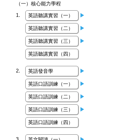
（一）核心能力學程
加入系學會群組
課程地圖主頁
1.
英語聽講實習（一）
▶
英文組 - 升學及就業方向
英語聽講實習（二）
▶
日文組 - 升學及就業方向
英語聽講實習（三）
▶
英語聽講實習（四）
2.
英語發音學
▶
英語口語訓練（一）
▶
英語口語訓練（二）
▶
英語口語訓練（三）
▶
英語口語訓練（四）
3.
英文閱讀（一）
▶