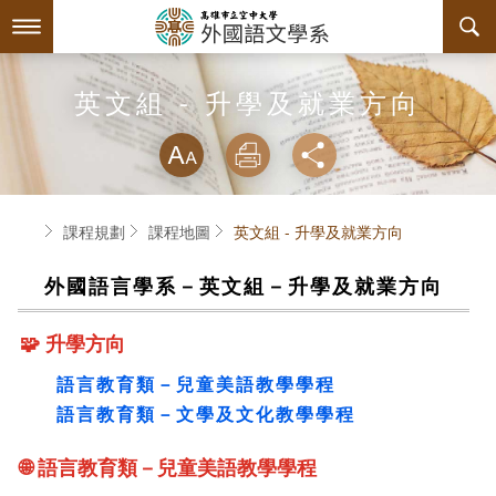
跳
到
主
要
內
最新消息
英文組 - 升學及就業方向
容
略過字型切換
系所簡介
放大
列印
分享
師資陣容
關於本系
首頁
課程規劃
課程地圖
英文組 - 升學及就業方向
課程規劃
系主任介紹
外國語言學系－英文組－升學及就業方向
互動服務
設備支援
課程資訊
🧩 升學方向
系學會
連絡系辦
授課大綱
檔案下載
語言教育類－兒童美語教學學程
回空大首頁
教材資訊
學習輔導資源
組織章程
語言教育類－文學及文化教學學程
課程地圖
活動花絮
系學會幹部
🌐 語言教育類－兒童美語教學學程