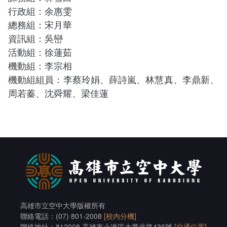
加入系學會群組
課程地圖主頁
行政組：余惠雯
總務組：宋月華
英文組 - 升學及就業方向
資訊組：吳巒
活動組：徐蓮茹
日文組 - 升學及就業方向
機動組：李宗相
機動組組員：李蔡玲娟、
薛詩嵐、林慧真、李鼎新、
周若蓁、沈舜耀、梁佳蓮
高雄市立空中大學版權所有
聯絡電話：(07) 801-2008
[校內分機]
聯絡地址：812008 高雄市小港區大業北路436號
[交通位置]