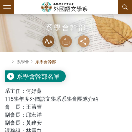
跳
到
主
要
內
最新消息
系學會幹部
容
略過字型切換
系所簡介
放大
列印
分享
師資陣容
關於本系
首頁
系學會
系學會幹部
課程規劃
系主任介紹
系學會幹部名單
互動服務
設備支援
課程資訊
系主任：何妤蓁
系學會
連絡系辦
授課大綱
檔案下載
115學年度外國語文學系系學會團隊介紹
會 長：王莆豐
回空大首頁
教材資訊
學習輔導資源
組織章程
副會長：邱宏洋
副會長：黃建安
課程地圖
活動花絮
系學會幹部
課務組：林雪白