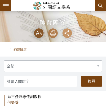
跳
到
主
要
內
最新消息
師資陣容
容
略過字型切換
系所簡介
放大
列印
分享
師資陣容
關於本系
首頁
師資陣容
課程規劃
系主任介紹
請
互動服務
設備支援
課程資訊
選
擇:
系學會
連絡系辦
授課大綱
檔案下載
請
輸
入
回空大首頁
教材資訊
學習輔導資源
組織章程
關
鍵
字
系主任兼專任副教授
課程地圖
活動花絮
系學會幹部
何妤蓁