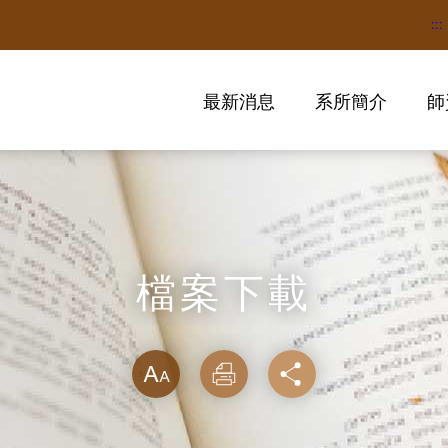
:::
最新消息
系所簡介
師
檔案下載
略過字型切換
放大
列印
分享