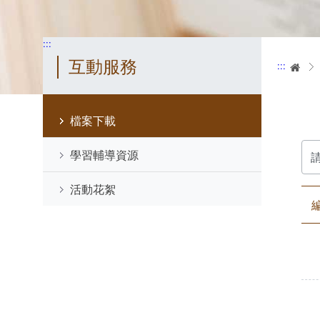
:::
互動服務
:::
首
檔案下載
請
學習輔導資源
輸
入
關
活動花絮
鍵
字