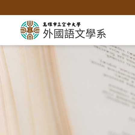
跳
到
主
要
內
容