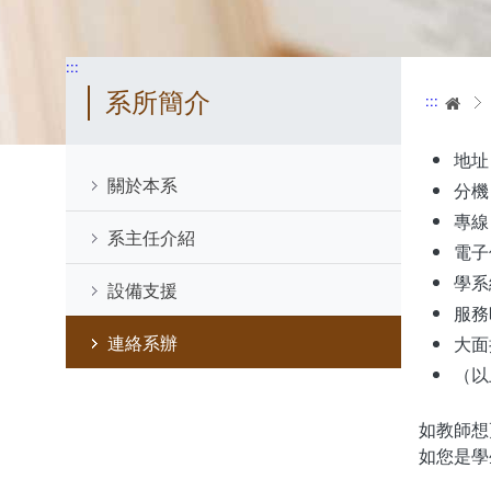
:::
系所簡介
:::
首
地址
關於本系
分機：
專線：
系主任介紹
電子信
學系網
設備支援
服務時
連絡系辦
大面授
（以
如教師想
如您是學