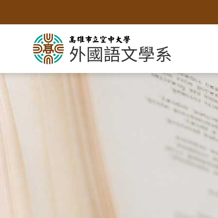
跳
到
主
要
內
容