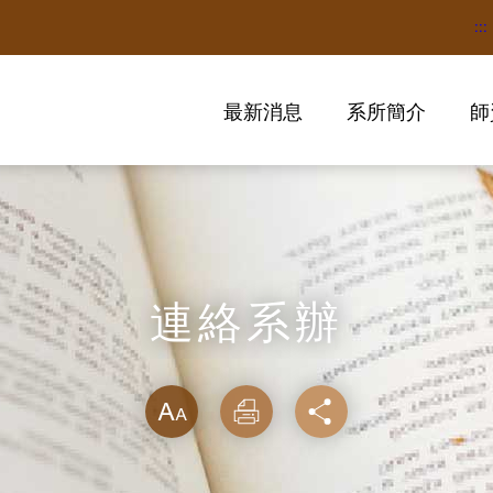
:::
最新消息
系所簡介
師
連絡系辦
略過字型切換
放大
列印
分享