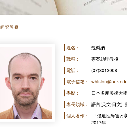
頁
師資陣容
姓名：
魏喬納
職稱：
專案助理教授
電話：
(07)8012008
電子信箱：
whiston@ouk.edu
學歷：
日本多摩美術大學
專長領域：
語言(英文·日文),
個人著作：
「強迫性障害と
2017年