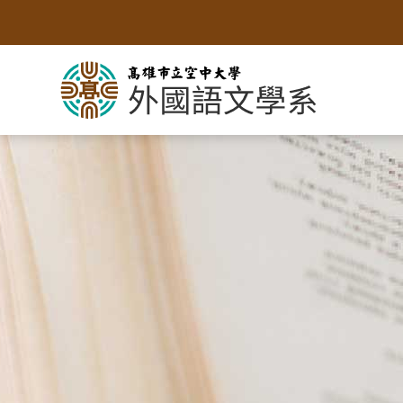
跳
到
主
要
內
容