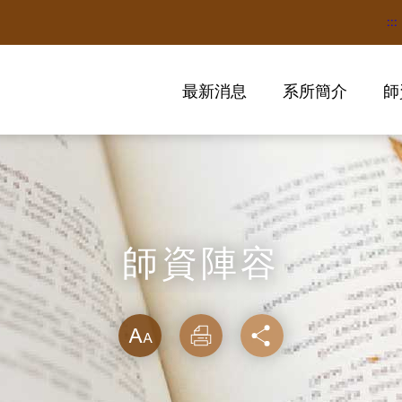
:::
最新消息
系所簡介
師
師資陣容
略過字型切換
放大
列印
分享