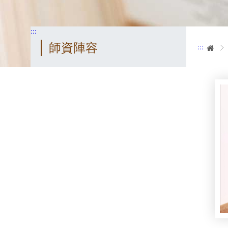
:::
師資陣容
:::
首