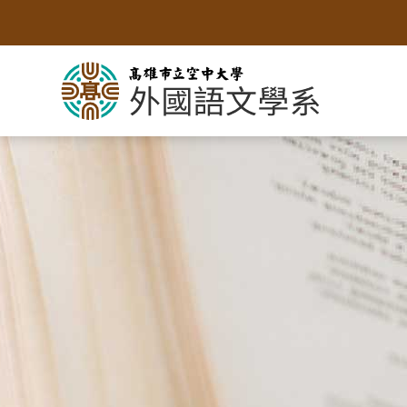
跳
到
主
要
內
容