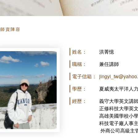
頁
師資陣容
姓名：
洪菁憶
職稱：
兼任講師
電子信箱：
jingyi_tw@yahoo
學歷：
夏威夷太平洋人
經歷：
義守大學英文講
正修科技大學英
高雄美國學校小
科技電子廠人事
外商公司高級主