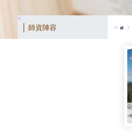
:::
師資陣容
:::
首