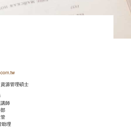
.com.tw
力資源管理碩士
師
文講師
學部
主管
管助理