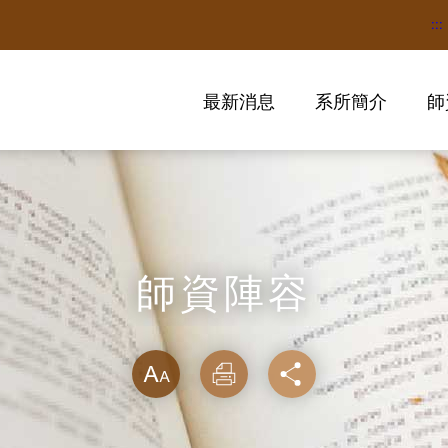
:::
最新消息
系所簡介
師
師資陣容
略過字型切換
放大
列印
分享