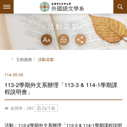
跳
到
主
要
內
最新消息
活動花絮
容
略過字型切換
系所簡介
放大
列印
分享
師資陣容
關於本系
首頁
互動服務
活動花絮
課程規劃
系主任介紹
114-05-05
互動服務
設備支援
課程資訊
113-2學期外文系辦理「113-3 & 114-1學期課
系學會
連絡系辦
授課大綱
檔案下載
程說明會」
回空大首頁
教材資訊
學習輔導資源
組織章程
點閱率：285
Zip下載
課程地圖
活動花絮
系學會幹部
活動：113-2學期外文系辦理「113-3 & 114-1學期課程說明