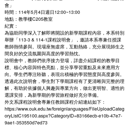
加入系學會群組
課程地圖主頁
會」
時間：114年5月4日週日12:00~13:00
地點：教學樓C205教室
英文組 - 升學及就業方向
紀實：
為協助同學深入了解即將開設的新學期課程內容，本系特別
日文組 - 升學及就業方向
舉辦「113-3 & 114-1課程說明會」，邀請本系專兼任授課
教師熱情參與。現場座無虛席，互動熱絡，充分展現師生之
間良好的交流氛圍與高度的學習熱忱。
說明會中，教師們依序接力登場，詳盡介紹課程的教學目
標、核心內容與特色亮點，並分享學習重點及未來應用方
向。學生們專注聆聽，表現出積極的學習態度與高度參與。
透過此次說明會，學生對下學期課程有了更清晰與完整的理
解，有助於依據個人興趣與專業方向，做出更明智、適性的
選課安排，為新學期的學習旅程做好充分準備。
外文系課程說明會專兼任教師課程介紹連結如下：
https://www.ouk.edu.tw/foreignlanguages/FileUploadCateg
oryListC195100.aspx?CategoryID=83166ecb-e10b-47e7-
9ae1-353550d7ed73