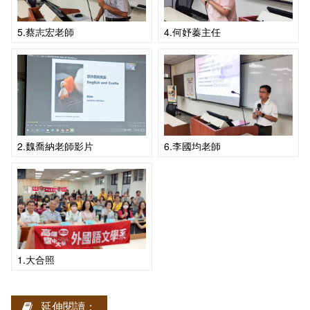
5.蔡志宏老師
4.何妤蓁主任
2.魏喬納老師影片
6.李國均老師
1.大合照
延伸閱讀：