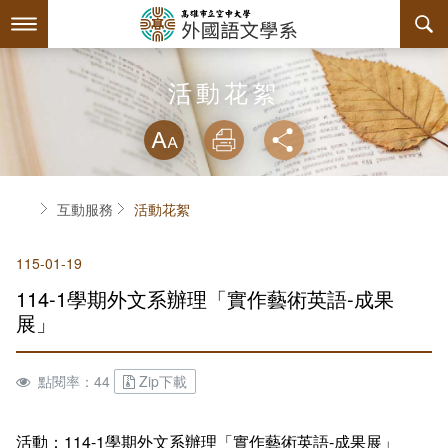
跳
到
主
要
內
最新消息
活動花絮
容
略過字型切換
系所簡介
放大
列印
分享
師資陣容
關於本系
首頁
互動服務
活動花絮
課程規劃
系主任介紹
115-01-19
互動服務
設備支援
課程資訊
114-1學期外文系辦理「實作藝術英語-成果
系學會
連絡系辦
授課大綱
檔案下載
展」
回空大首頁
教材資訊
學習輔導資源
組織章程
點閱率：44
Zip下載
課程地圖
活動花絮
系學會幹部
活動：114-1學期外文系辦理「實作藝術英語-成果展」