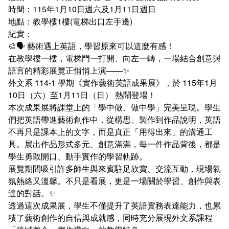
加入系學會群組
課程地圖主頁
時間：115年1月10日週六及1月11日週日
地點：教學樓1樓(電梯出口左手邊)
紀實：
英文組 - 升學及就業方向
🎨🗣️ 藝術遇上英語，學習原來可以這麼有感！
在教學樓一樓，電梯門一打開、向左一轉，一場結合創意與
日文組 - 升學及就業方向
語言的精彩展覽正悄悄上演——✨
外文系 114-1 學期《實作藝術英語成果展》，於 115年1月
10日（六）至1月11日（日） 熱鬧登場！
本次成果展將課堂上的「學中做、做中學」完美呈現。學生
們把英語帶進藝術創作中，從構思、製作到作品說明，英語
不再只是課本上的文字，而是真正「用得出來」的溝通工
具。展出作品形式多元、創意滿滿，每一件作品背後，都是
學生勇敢開口、動手實作的學習軌跡。
展覽期間吸引許多師生與來賓駐足欣賞、交流互動，現場氣
氛熱絡又溫馨。不只是看展，更是一場關於學習、創作與表
達的對話。✨
透過這次成果展，學生不僅提升了英語實務表達能力，也累
積了藝術創作的自信與成就感，同時充分展現外文系課程