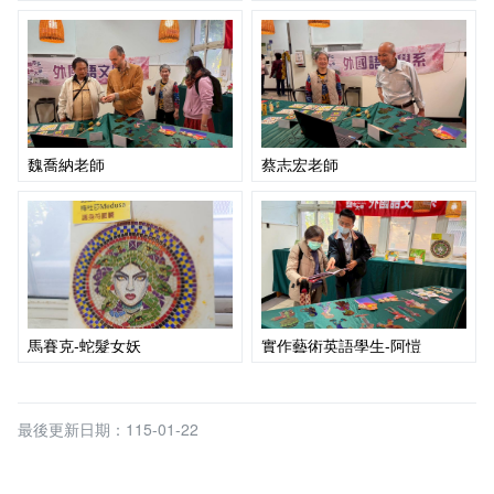
魏喬納老師
蔡志宏老師
馬賽克-蛇髮女妖
實作藝術英語學生-阿愷
最後更新日期：115-01-22