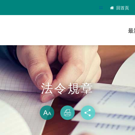
:::
回首頁
最
法令規章
略過字型切換
放大
列印
分享