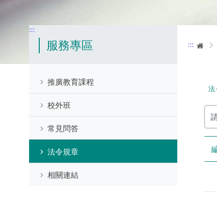
:::
服務專區
:::
首
推廣教育課程
法
校外班
請
輸
入
常見問答
關
鍵
字
法令規章
相關連結