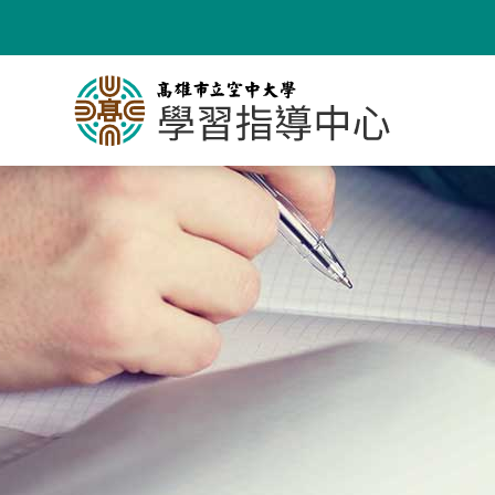
跳
到
主
要
內
容