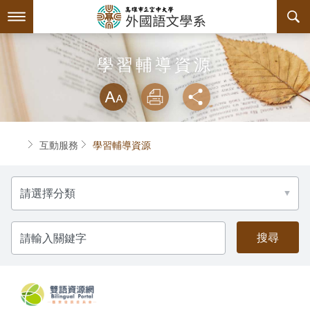
跳
到
主
要
內
最新消息
學習輔導資源
容
略過字型切換
系所簡介
放大
列印
分享
師資陣容
關於本系
首頁
互動服務
學習輔導資源
課程規劃
系主任介紹
分
互動服務
設備支援
課程資訊
類
系學會
連絡系辦
授課大綱
檔案下載
請
輸
入
回空大首頁
教材資訊
學習輔導資源
組織章程
關
鍵
字
課程地圖
活動花絮
系學會幹部