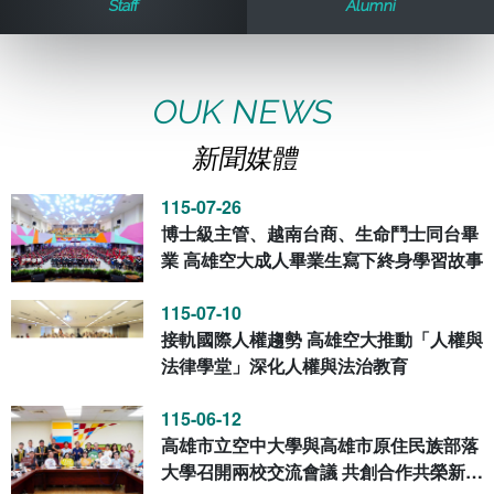
Staff
Alumni
歷史訊息
活動花絮
教務處課務組
法律學系
資訊相關法規
在學資訊
環境設備
新生報名
新聞媒體專區
影音資訊
學習指導中心
大眾傳播學系
校內系統
校務系統
OUK NEWS
新聞媒體
校園行事曆
輔導處
外國語文學系
問卷調查
課程大綱
資訊服務線上報修系統
115-07-26
報名系統
研發處
文化藝術學系
法令規章
網路選課
消耗品申請
博士級主管、越南台商、生命鬥士同台畢
業 高雄空大成人畢業生寫下終身學習故事
秘書處事務組
科技管理學系
書表下載
線上報名
網路教學 3.0 (111-2學期啟用)
會計預警及請購系統
115-07-10
接軌國際人權趨勢 高雄空大推動「人權與
秘書處出納組
健康管理與促進學系
政府公開資訊
線上報名查詢
校園行事曆
教室‧會議室預約系統
法律學堂」深化人權與法治教育
秘書處文書組
常見問答
線上報修最新消息
115-06-12
高雄市立空中大學與高雄市原住民族部落
教學媒體處
意見信箱
大學召開兩校交流會議 共創合作共榮新篇