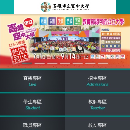
跳
到
主
最新消息
要
內
容
關於本校
全部公告
行政單位
教務公告
空大簡介
學術單位
學系公告
本校位置
行政單位簡介
立案證明
直播專區
招生專區
Live
Admissions
主題網站
行政公告
空大校刊
我們的校長
學術單位簡介
空大校史
學生專區
教師專區
校務資訊
活動研習
資訊圖像化專區
校長室
通識教育中心
其他好站
空大有利的學習條件
Student
Teacher
招標徵才
校內分機(pdf)
教務處註冊組
工商管理學系
國內外開放課程
招生資訊
組織架構
EN
職員專區
校友專區