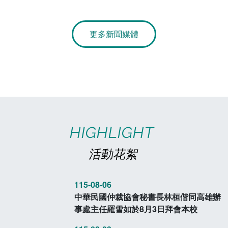
章
電算中心
影音資訊
各單位意見信箱
更多新聞媒體
圖書館
教師意見信箱
會計室
諮詢信箱
人事室
諮詢信箱進度查詢
HIGHLIGHT
活動花絮
115-08-06
中華民國仲裁協會秘書長林桓偕同高雄辦
事處主任羅雪如於8月3日拜會本校