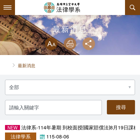
跳
到
主
要
內
最新消息
最新消息
容
略過字型切換
系所簡介
放大
列印
分享
師資陣容
系主任介紹
首頁
最新消息
課程規劃
關於本系
分
互動服務
連絡系辦
課程簡介
類
名
稱
系學會
授課大綱
檔案下載
請
輸
入
回空大首頁
教材資訊
相關連結
學會幹部
關
鍵
字
法律系-114年暑期 到校面授[國家賠償法]8月19日課
NEW
課程列表
活動花絮
組織章程
法律學系
115-08-06