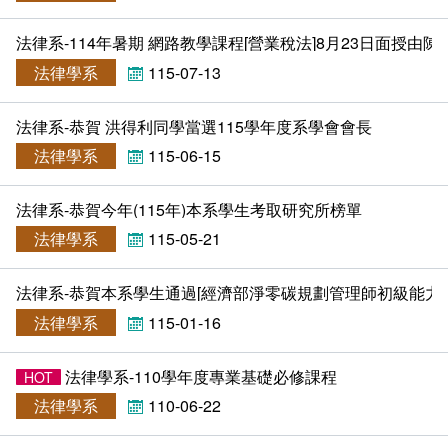
畢業學分配置
奬助學金一覽表
法律系-114年暑期 網路教學課程[營業稅法]8月23日面授由
課程地圖
法律學系
115-07-13
課程地圖主頁
法律系-恭賀 洪得利同學當選115學年度系學會會長
法律學系
115-06-15
升學方向
法律系-恭賀今年(115年)本系學生考取研究所榜單
就業方向
法律學系
115-05-21
終身學習
法律系-恭賀本系學生通過[經濟部淨零碳規劃管理師初級能力
法律學系
115-01-16
法律學系-110學年度專業基礎必修課程
HOT
法律學系
110-06-22