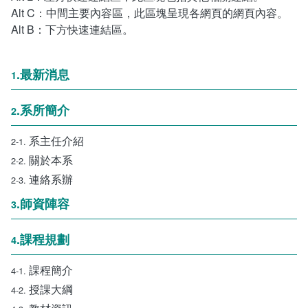
畢業學分配置
奬助學金一覽表
Alt C：中間主要內容區，此區塊呈現各網頁的網頁內容。
Alt B：下方快速連結區。
課程地圖
.最新消息
1
課程地圖主頁
.系所簡介
2
升學方向
系主任介紹
2-1.
就業方向
關於本系
2-2.
連絡系辦
終身學習
2-3.
.師資陣容
3
.課程規劃
4
課程簡介
4-1.
授課大綱
4-2.