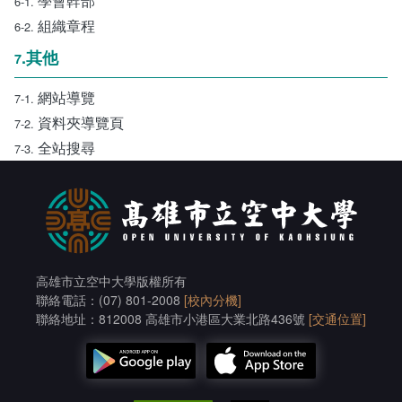
學會幹部
6-1.
組織章程
6-2.
.其他
7
網站導覽
7-1.
資料夾導覽頁
7-2.
全站搜尋
7-3.
高雄市立空中大學版權所有
聯絡電話：(07) 801-2008
[校內分機]
聯絡地址：812008 高雄市小港區大業北路436號
[交通位置]