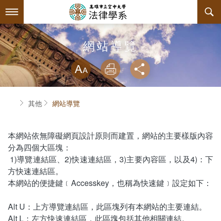
跳
到
主
要
內
最新消息
網站導覽
容
略過字型切換
系所簡介
放大
列印
分享
師資陣容
系主任介紹
首頁
其他
網站導覽
課程規劃
關於本系
互動服務
連絡系辦
課程簡介
本網站依無障礙網頁設計原則而建置，網站的主要樣版內容
分為四個大區塊：
系學會
授課大綱
檔案下載
1)導覽連結區、2)快速連結區，3)主要內容區，以及4)：下
方快速連結區。
回空大首頁
教材資訊
相關連結
學會幹部
本網站的便捷鍵﹝Accesskey，也稱為快速鍵﹞設定如下：
課程列表
活動花絮
組織章程
Alt U：上方導覽連結區，此區塊列有本網站的主要連結。
Alt L：左方快速連結區，此區塊包括其他相關連結。