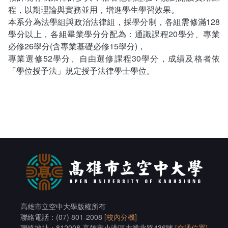
畢業學分配置
奬助學金一覽表
程，以期理論與實務並用，增進學生學習效果。
本系分為法學組與政治法律組，採學分制，各組需修滿128
課程地圖
學分以上，各組畢業學分分配為：通識課程20學分、專業
必修26學分(含專業基礎必修15學分)，
專業選修52學分、自由選修課程30學分，成績及格者依
課程地圖主頁
「學位授予法」規定授予法律學士學位。
升學方向
就業方向
終身學習
高雄市立空中大學版權所有
聯絡電話：(07) 801-2008
[校內分機]
聯絡地址：812008 高雄市小港區大業北路436號
[交通位置]