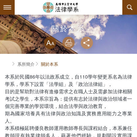
跳
到
主
要
內
最新消息
關於本系
容
略過字型切換
系所簡介
放大
列印
分享
師資陣容
系主任介紹
首頁
系所簡介
關於本系
課程規劃
關於本系
本系於民國
86
年以法政系成立，自
110
學年變更系名為法律
互動服務
連絡系辦
課程簡介
學系，學系下設置「法學組」及「政治法律組」，
目的是幫助對法律有進修需求之在職人士及需參加法律相關
系學會
授課大綱
檔案下載
考試之學生，本系宗旨為：提供有志於法律與政治領域者一
個完善專業的學習環境，結合法學與政治教育，
回空大首頁
教材資訊
相關連結
學會幹部
期為國家培養具有法律與政治知識及實務應用能力之專業
人。
課程列表
活動花絮
組織章程
本系積極延聘優良教師運用教師專長與課程結合，本系兼任
教師現有執業律師多人，藉著他們經驗，規劃開設實用課