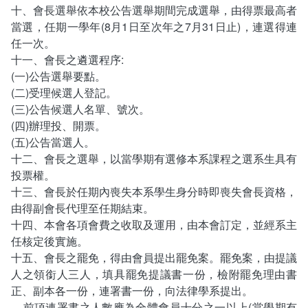
十、會長選舉依本校公告選舉期間完成選舉，由得票最高者
當選，任期一學年(8月1日至次年之7月31日止)，連選得連
任一次。
十一、會長之遴選程序:
(一)公告選舉要點。
(二)受理候選人登記。
(三)公告候選人名單、號次。
(四)辦理投、開票。
(五)公告當選人。
十二、會長之選舉，以當學期有選修本系課程之選系生具有
投票權。
十三、會長於任期內喪失本系學生身分時即喪失會長資格，
由得副會長代理至任期結束。
十四、本會各項會費之收取及運用，由本會訂定，並經系主
任核定後實施。
十五、會長之罷免，得由會員提出罷免案。罷免案，由提議
人之領銜人三人，填具罷免提議書一份，檢附罷免理由書
正、副本各一份，連署書一份，向法律學系提出。
前項連署書之人數應為全體會員十分之一以上(當學期有