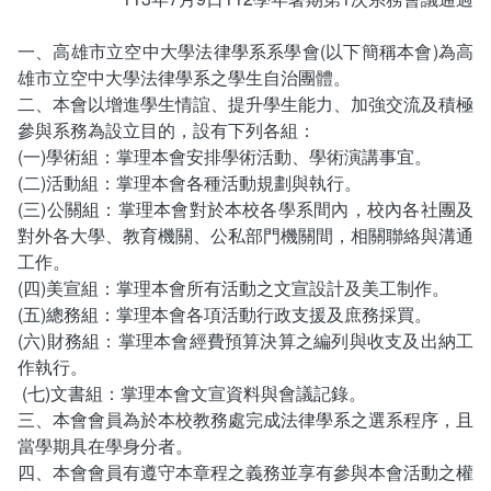
畢業學分配置
奬助學金一覽表
一、高雄市立空中大學法律學系系學會(以下簡稱本會)為高
課程地圖
雄市立空中大學法律學系之學生自治團體。
二、本會以增進學生情誼、提升學生能力、加強交流及積極
課程地圖主頁
參與系務為設立目的，設有下列各組：
(一)學術組：掌理本會安排學術活動、學術演講事宜。
升學方向
(二)活動組：掌理本會各種活動規劃與執行。
(三)公關組：掌理本會對於本校各學系間內，校內各社團及
就業方向
對外各大學、教育機關、公私部門機關間，相關聯絡與溝通
工作。
終身學習
(四)美宣組：掌理本會所有活動之文宣設計及美工制作。
(五)總務組：掌理本會各項活動行政支援及庶務採買。
(六)財務組：掌理本會經費預算決算之編列與收支及出納工
作執行。
(七)文書組：掌理本會文宣資料與會議記錄。
三、本會會員為於本校教務處完成法律學系之選系程序，且
當學期具在學身分者。
四、本會會員有遵守本章程之義務並享有參與本會活動之權