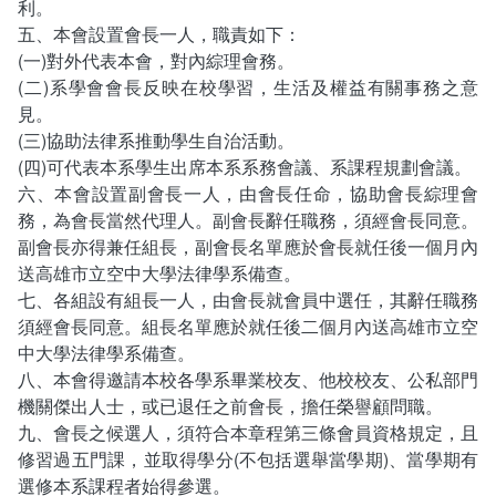
利。
五、本會設置會長一人，職責如下：
(一)對外代表本會，對內綜理會務。
(二)系學會會長反映在校學習，生活及權益有關事務之意
見。
(三)協助法律系推動學生自治活動。
(四)可代表本系學生出席本系系務會議、系課程規劃會議。
六、本會設置副會長一人，由會長任命，協助會長綜理會
務，為會長當然代理人。副會長辭任職務，須經會長同意。
副會長亦得兼任組長，副會長名單應於會長就任後一個月內
送高雄市立空中大學法律學系備查。
七、各組設有組長一人，由會長就會員中選任，其辭任職務
須經會長同意。組長名單應於就任後二個月內送高雄市立空
中大學法律學系備查。
八、本會得邀請本校各學系畢業校友、他校校友、公私部門
機關傑出人士，或已退任之前會長，擔任榮譽顧問職。
九、會長之候選人，須符合本章程第三條會員資格規定，且
修習過五門課，並取得學分(不包括選舉當學期)、當學期有
選修本系課程者始得參選。