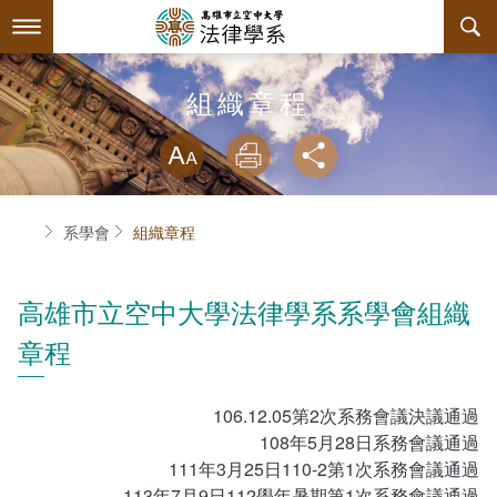
跳
到
主
要
內
最新消息
組織章程
容
略過字型切換
系所簡介
放大
列印
分享
師資陣容
系主任介紹
首頁
系學會
組織章程
課程規劃
關於本系
互動服務
連絡系辦
課程簡介
高雄市立空中大學法律學系系學會組織
章程
系學會
授課大綱
檔案下載
回空大首頁
教材資訊
相關連結
學會幹部
106.12.05第2次系務會議決議通過
108年5月28日系務會議通過
課程列表
活動花絮
組織章程
111年3月25日110-2第1次系務會議通過
113年7月9日112學年暑期第1次系務會議通過