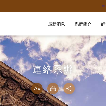
:::
最新消息
系所簡介
師
連絡系辦
略過字型切換
放大
列印
分享