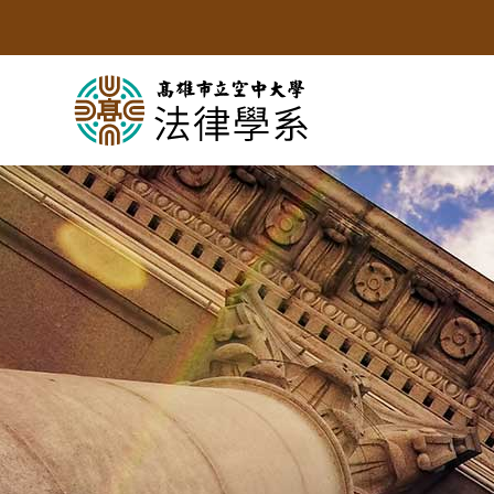
跳
到
主
要
內
容