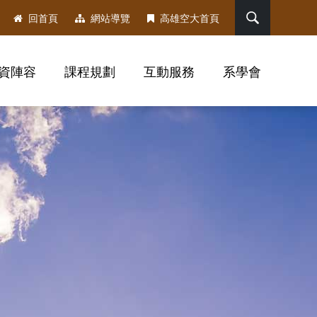
搜尋
回首頁
網站導覽
高雄空大首頁
資陣容
課程規劃
互動服務
系學會
，社群分享工具列