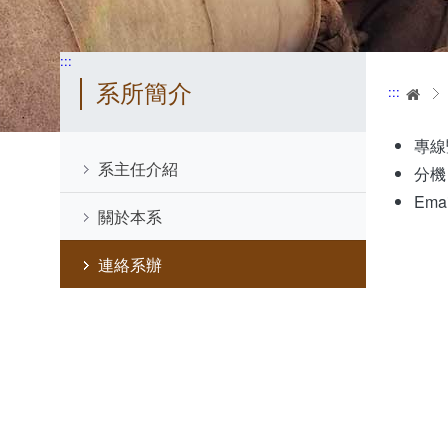
:::
系所簡介
:::
首
專線暨
系主任介紹
分機：
Ema
關於本系
連絡系辦