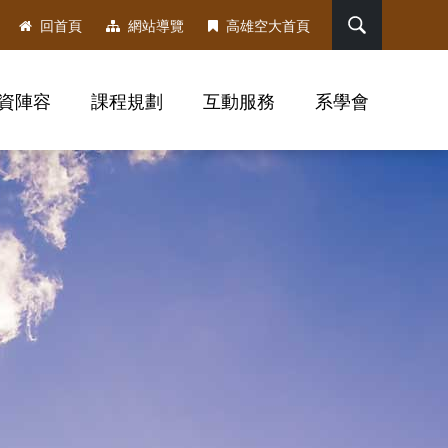
搜尋
回首頁
網站導覽
高雄空大首頁
資陣容
課程規劃
互動服務
系學會
，社群分享工具列