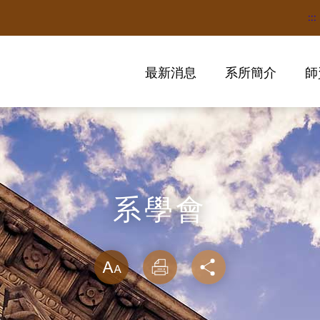
:::
最新消息
系所簡介
師
系學會
略過字型切換
放大
列印
分享