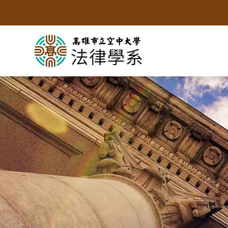
跳
到
主
要
內
容