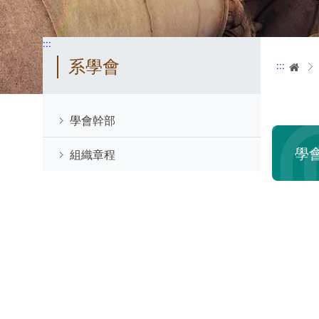
:::
系學會
:::
首
學會幹部
學
組織章程