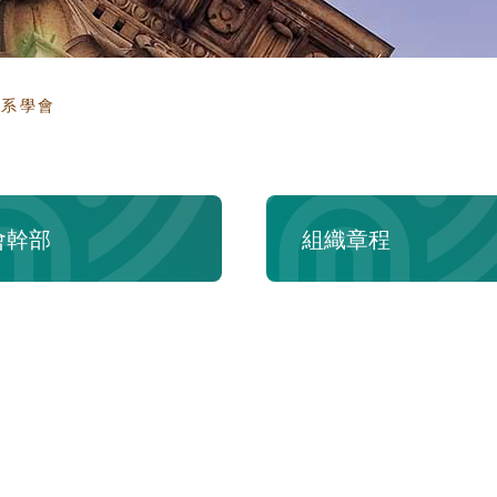
頁
系學會
會幹部
組織章程