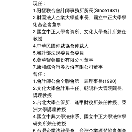
現任：
畢業學分配置
奬助學金一覽表
1.冠恆联合會計師事務所所長(Since1981)
2.財團法人企業大學董事長、國立中正大學學
課程地圖
術基金會董事
3.國立中正大學會資所、文化大學會計所兼任
課程地圖主頁
教授
4.中華民國仲裁協會仲裁人
升學方向
5.審計部法規委員會委員
6.藥華醫藥股份有限公司董事
就業方向
7.康和綜合證券股份有限公司董事
曾任：
終身學習
1.會計師公會全聯會第一屆理事長(1990)
2.文化大學會計系主任、朝陽科大管院院長、
講座教授
3.台北大學企管所、逢甲財稅所兼任教授、亞
洲大學講座教授
4.國立中興大學法律系、國立中正大學法律學
研究所兼任教授
5.台灣企業法律學會、台灣企業經營協會創會