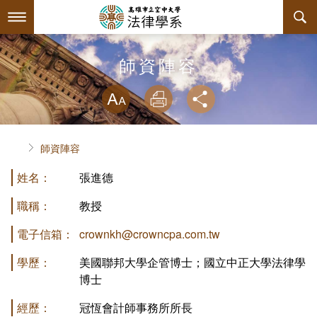
跳
到
主
要
內
最新消息
師資陣容
容
略過字型切換
系所簡介
放大
列印
分享
師資陣容
系主任介紹
首頁
師資陣容
課程規劃
關於本系
姓名：
張進德
互動服務
連絡系辦
課程簡介
職稱：
教授
系學會
授課大綱
檔案下載
電子信箱：
crownkh@crowncpa.com.tw
回空大首頁
教材資訊
相關連結
學會幹部
學歷：
美國聯邦大學企管博士；國立中正大學法律學
博士
課程列表
活動花絮
組織章程
經歷：
冠恆會計師事務所所長