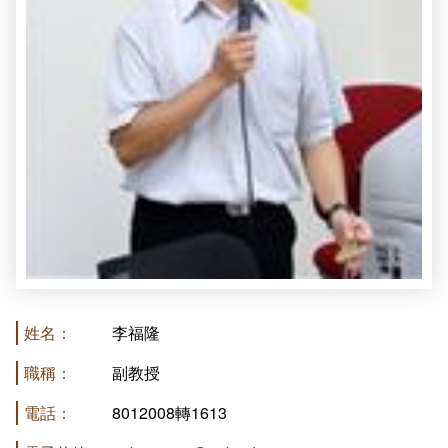
畢業學分配置
奬助學金一覽表
課程地圖
課程地圖主頁
升學方向
就業方向
終身學習
姓名：
李福隆
職稱：
副教授
電話：
8012008轉1613