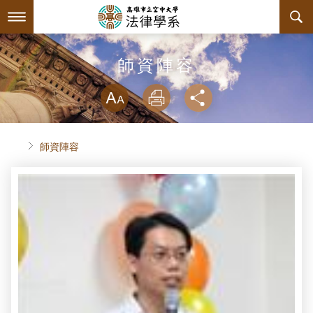
跳
到
主
要
內
最新消息
師資陣容
容
略過字型切換
系所簡介
放大
列印
分享
師資陣容
系主任介紹
首頁
師資陣容
課程規劃
關於本系
互動服務
連絡系辦
課程簡介
系學會
授課大綱
檔案下載
回空大首頁
教材資訊
相關連結
學會幹部
課程列表
活動花絮
組織章程