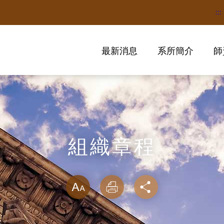
:::
最新消息
系所簡介
師
組織章程
略過字型切換
放大
列印
分享