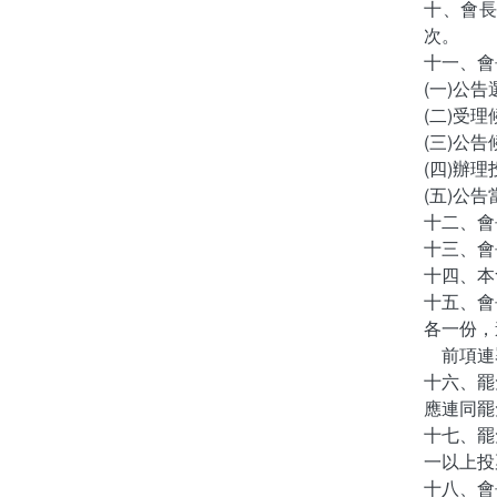
十、會長
次。
十一、會
(一)公
(二)受
(三)公
(四)辦
(五)公
十二、會
十三、會
十四、本
十五、會
各一份，
前項連署
十六、罷
應連同罷
十七、罷
一以上投
十八、會