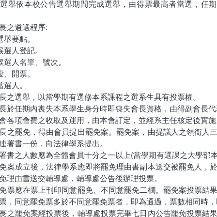
選舉依本校公告選舉期間完成選舉，由得票最高者當選，任期一學
長之遴選程序:
告選舉要點。
理候選人登記。
告候選人名單、號次。
理投、開票。
告當選人。
長之選舉，以當學期有選修本系課程之選系生具有投票權。
長於任期內喪失本系學生身分時即喪失會長資格，由得副會長代
會各項會費之收取及運用，由本會訂定，並經系主任核定後實施
長之罷免，得由會員提出罷免案。罷免案，由提議人之領銜人
連署書一份，向法律學系提出。
書之人數應為全體會員十分之一以上(當學期有選課之大學部本
免案成立後，法律學系應即將罷免理由書副本送交被罷免人，
免理由書送交輔導處，輔導處公告後辦理投票。
免票應在票上刊印同意罷免、不同意罷免二欄。罷免案投票結
票，同意罷免票多於不同意罷免票者，即為通過，票數相同時，
長之罷免案經投票後，輔導處投票完畢七日內公告罷免投票結