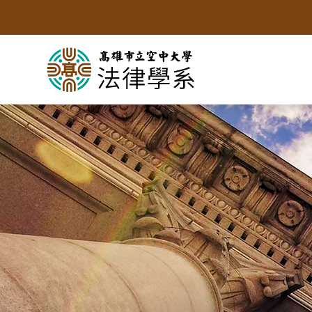
跳
到
主
要
內
容