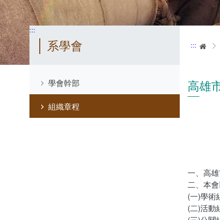
:::
系學會
:::
首
高雄
學會幹部
組織章程
一、高雄
二、本會
(一)學
(二)活
(三)公