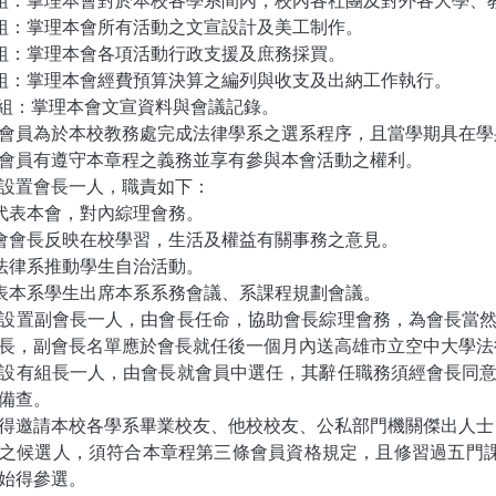
宣組：掌理本會所有活動之文宣設計及美工制作。
務組：掌理本會各項活動行政支援及庶務採買。
務組：掌理本會經費預算決算之編列與收支及出納工作執行。
書組：掌理本會文宣資料與會議記錄。
會員為於本校教務處完成法律學系之選系程序，且當學期具在學
會員有遵守本章程之義務並享有參與本會活動之權利。
設置會長一人，職責如下：
外代表本會，對內綜理會務。
學會會長反映在校學習，生活及權益有關事務之意見。
助法律系推動學生自治活動。
代表本系學生出席本系系務會議、系課程規劃會議。
設置副會長一人，由會長任命，協助會長綜理會務，為會長當
長，副會長名單應於會長就任後一個月內送高雄市立空中大學法
設有組長一人，由會長就會員中選任，其辭任職務須經會長同
備查。
得邀請本校各學系畢業校友、他校校友、公私部門機關傑出人士
之候選人，須符合本章程第三條會員資格規定，且修習過五門課
始得參選。