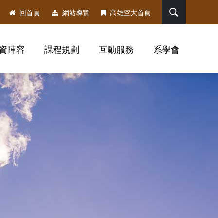
搜尋
回首頁
網站導覽
高雄空大首頁
資陣容
課程規劃
互動服務
系學會
，社群分享工具列