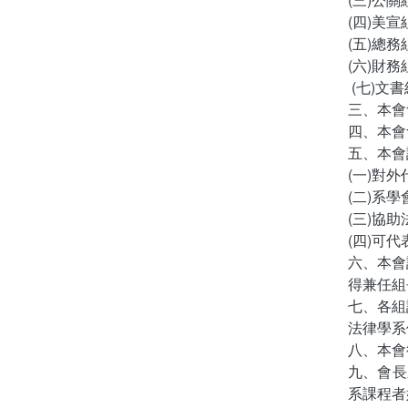
(四)美
(五)總
(六)財
(七)文
三、本會
四、本會
五、本會
(一)對
(二)系
(三)協
(四)可
六、本會
得兼任組
七、各組
法律學系
八、本會
九、會長
系課程者