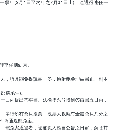
年(8月1日至次年之7月31日止)，連選得連任一
理至任期結束。
。
三人，填具罷免提議書一份，檢附罷免理由書正、副本
部選系生)。
於十日內提出答辯書。法律學系於接到答辯書五日內，
果，舉行所有會員投票，投票人數應有全體會員八分之
即為通過罷免案。
果。罷免案通過者，被罷免人應自公告之日起，解除其