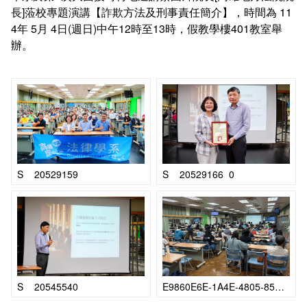
畢業學分配置
奬助學金一覽表
長]蒞校專題演講【詐欺方法及刑事責任簡介】，時間為 11
4年 5月 4日(週日)中午12時至13時，假教學樓401教室舉
辦。
課程地圖
課程地圖主頁
升學方向
就業方向
S__20529159
S__20529166_0
終身學習
S__20545540
E9860E6E-1A4E-4805-85D1-B66EFBEE669E