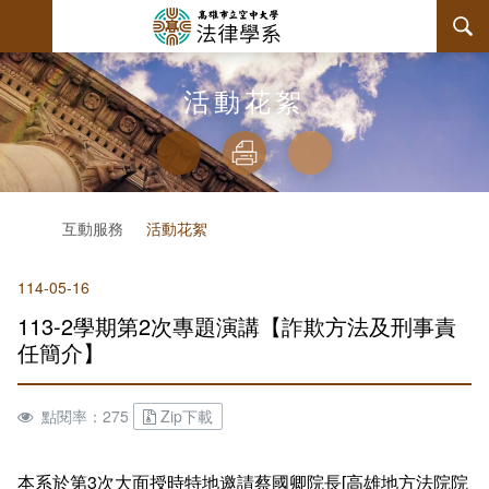
跳
到
主
要
內
最新消息
活動花絮
容
略過字型切換
系所簡介
放大
列印
分享
師資陣容
系主任介紹
首頁
互動服務
活動花絮
課程規劃
關於本系
114-05-16
互動服務
連絡系辦
課程簡介
113-2學期第2次專題演講【詐欺方法及刑事責
系學會
授課大綱
檔案下載
任簡介】
回空大首頁
教材資訊
相關連結
學會幹部
點閱率：275
Zip下載
課程列表
活動花絮
組織章程
本系於第3次大面授時特地邀請蔡國卿院長[高雄地方法院院