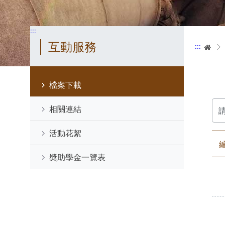
:::
互動服務
:::
首
檔案下載
請
相關連結
輸
入
關
活動花絮
鍵
字
奬助學金一覽表