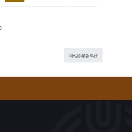
1】
網站除錯報馬仔