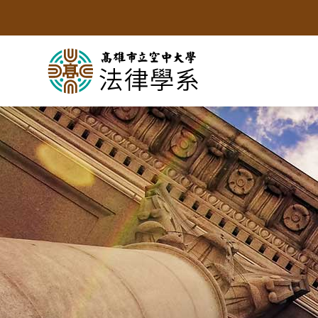
跳
到
主
要
內
容