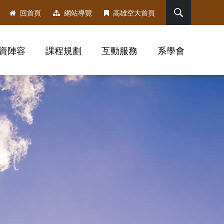
搜尋
回首頁
網站導覽
高雄空大首頁
資陣容
課程規劃
互動服務
系學會
，社群分享工具列