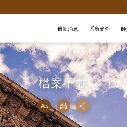
:::
最新消息
系所簡介
師
檔案下載
略過字型切換
放大
列印
分享