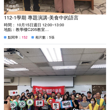
112-1學期 專題演講-美食中的語言
時間： 10月15日週日 12:00~13:00
地點：教學樓C205教室
主講人：龔書萍教授
點閱率：
152
相片數：5張
邀請國立嘉義大學外國語文學系龔書萍教授主講「美食中的
語言」，分享如何運用英文介紹美食，各種佳餚的英語表達
方式，寓教於樂的有趣情境，幫助同學將英文輕鬆融入生活
中！