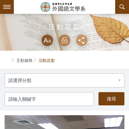
跳
到
主
要
內
最新消息
活動花絮
容
略過字型切換
系所簡介
放大
列印
分享
師資陣容
關於本系
首頁
互動服務
活動花絮
課程規劃
系主任介紹
分
互動服務
設備支援
課程資訊
類
系學會
連絡系辦
授課大綱
檔案下載
請
輸
入
回空大首頁
教材資訊
學習輔導資源
組織章程
關
鍵
字
課程地圖
活動花絮
系學會幹部