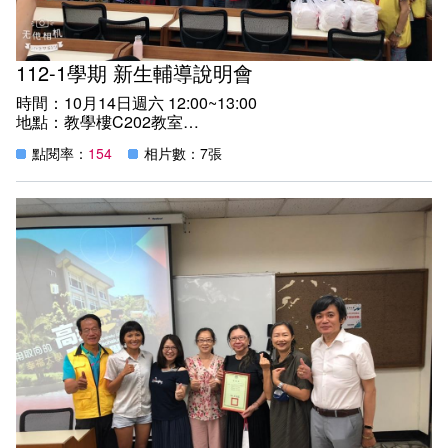
112-1學期 新生輔導說明會
時間：10月14日週六 12:00~13:00
地點：教學樓C202教室
本活動安排本系校務系統操作、網路教學平台3.0使用教
點閱率：
154
相片數：7張
學，鼓勵加入系學會群組，與學長姐相見歡，學長姐現身說
法等活動，幫助同學熟悉操作與學習相關校務系統，激發其
對外語的學習動機與毅力。