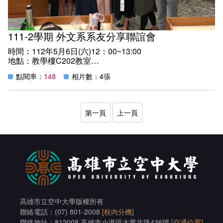
111-2學期 外文系系友分享聯誼會
時間：112年5月6日(六)12：00~13:00
地點：教學樓C202教室
邀請本系系友會成員返校，與系學會幹部、本系在校生座談
點閱率：
148
相片數：4張
分享、傳承經驗、交流情誼。
第一頁
上一頁
高雄市立空中大學版權所有
聯絡電話：(07) 801-2008
[校內分機]
聯絡地址：812008 高雄市小港區大業北路436號
[交通位置]