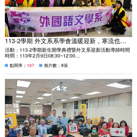
今天國際交流活動的成功，功不可沒。外文系系學會會長邱
宏洋,以及日文組莊婷溱和張翠華學員全程參與交流，展現
本校外文系日語教學成果。
日本放送大學與高雄市立空中大學皆致力於推動遠距教育與
終身學習，雙方在交流中針對開放教育的實施經驗、學習支
持系統、課外活動規劃等議題進行深入討論，並分享了如何
因應高齡學習者需求的相關措施。透過此次交流，雙方期望
113-2學期 外文系系學會溫暖迎新，寒流也底擋不住我們的熱情
能進一步加深合作，共同推動遠距教育的發展。
活動：113-2學期新生開學典禮暨外文系迎新活動導師時間
時間：113年2月9日08:30~12:00
地點：玫瑰廳暨圖101教室
點閱率：
167
相片數：8張
紀實：
2025年2月9日本校於玫瑰廳舉行盛大開學典禮，為新學期
的開端奠定了美好的基調。外文系在系學會會長邱宏洋的帶
領下，外文系學會的團隊展現了凝聚力與熱情，為全體新生
提供了一場充滿活力的迎新活動。
典禮結束後，新生們集聚於圖書館101教室，並迎來了陳月
端校長的親臨勉勵。陳校長強調，職場上掌握英日語的能力
將成為未來競爭力與實力的重要指標，並鼓勵新生們把握外
校參訪的機會，積極展示外文系的語文實力。
由系主任何妤蓁老師主持的導師時間開始，日文組的蕭宜菁
老師全程參與，進一步幫助新生了解系所的特色與學習重
點。此次迎新活動不僅讓新生對外文系有了更深入的了解，
也體現了外文系學子的團結與熱情，成為大家庭的精神象