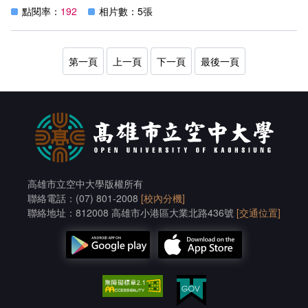
地點：教學樓C205教室
點閱率：
192
相片數：5張
紀實：
一、本(113-1)學期「新生輔導座談會」，邀請新生、選課
生50多人參加，同時歡迎各學系在校生熱情參與，以強化
學生對英、日文選讀的動機和興趣。
第一頁
上一頁
下一頁
最後一頁
二、系主任何妤蓁教授與系學會會長邱宏洋共同主持，日文
組蕭宜菁老師全程陪同，活動安排系統操作、網路教學平台
3.0使用教學，鼓勵加入系學會群組與英研社社團，邱春鳳
學姐以手機語音輸入優化筆記效率為題，分享學習心得，幫
助同學熟悉操作與學習資源連結，轉化為學習外語的助力與
後援，避免新生讀學無友，降低中輟機會。
高雄市立空中大學版權所有
聯絡電話：(07) 801-2008
[校內分機]
聯絡地址：812008 高雄市小港區大業北路436號
[交通位置]