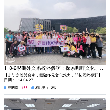
加入系學會群組
課程地圖主頁
英文組 - 升學及就業方向
日文組 - 升學及就業方向
113-2學期外文系校外參訪：探索咖啡文化、古文物、蘭花魅力與藏傳藝術
【走訪嘉義與台南，體驗多元文化魅力，開拓國際視野】
日期：114.04.27
地點：嘉義、台南
點閱率：
163
相片數：12張
本校外國語文學系舉辦校外參訪活動，帶領學生走出課堂，
走入文化現場，將語言所學實際應用於各種文化交流之中。
行程橫跨嘉義與台南，從品味咖啡香氣、欣賞千年文物，到
深入了解蘭花產業與藏傳佛教藝術，讓同學們直呼「大開眼