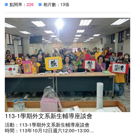
地點：教學樓C205教室
點閱率：
226
相片數：13張
紀實：
邀請中國文化大學日本語文學系副教授黃金堂老師主講「從
AI助教到職場助手：人工智慧如何全方位提升日語學習效果
與職場競爭力」，分享如何運用神助教AI提升日文學習力與
工作效能，讓AI成為左右手，正確駕馭新工具俾利汲取學習
新知，跨域拓展。本次演講吸引近80位同學參加，座無虛
席，反應熱烈，師生受益良多。
113-1學期外文系新生輔導座談會
活動：113-1學期外文系新生輔導座談會
時間：113年10月12日週六12:00~13:00