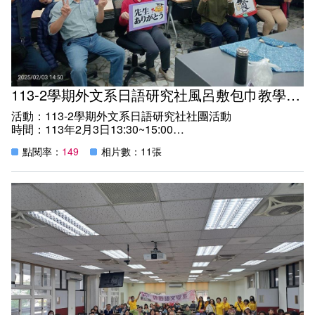
徵。
系學會服務團隊的辛勤付出獲得了新生及師長們的高度評
價，無論是組織活動的流程或是整體氛圍，都讓人感受到外
文系充滿溫馨與支持的力量。
113-2學期外文系日語研究社風呂敷包巾教學活動
活動：113-2學期外文系日語研究社社團活動
時間：113年2月3日13:30~15:00
地點：教學樓C105教室
點閱率：
149
相片數：11張
紀實：外文系日本組蕭宜菁老師帶領日語研究社社員進行一
場風呂敷包巾實體教學活動。多用途風呂巾靈感來自日本傳
統「風呂敷」，既獨特又具多用途，是生活上的小幫手。多
用途風呂巾擁有數不盡的使用方法 － 可以當作頭巾裝飾，
簡單打結便成為手袋，方便使用，是代替塑膠袋及禮品包裝
的最佳環保選擇。
透過蕭宜菁老師的帶領、教學與實作，社員們在寓教於樂中
發掘豐富創作力與實作能力！