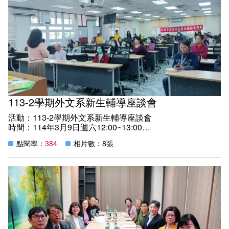
與經歷，也回贈母校金鐘獎座一座，並由本系何妤蓁主任代
表學校頒發畢業證書、感謝狀與贈禮。
吳正鎮以藝名「西風」於高雄廣播電台主持的「音樂伸展台
—古典不古典」節目，創新地以台語介紹古典音樂，突破傳
統界限，展現其跨領域發展的專業特色。分享如何從外文專
業領域跨域發展第二專長，吳正鎮成功轉型為廣播界獨具一
格的台語音樂節目主持人，並因此獲得金鐘獎的高度肯定。
他在講座中與同學們分享跨領域發展的寶貴經驗。
本次演講吸引了近60位同學熱情參與，反應熱烈。學生們
在聆聽吳正鎮學長的分享後，收穫滿滿，無論是對廣播領域
113-2學期外文系新生輔導座談會
的認識，還是對跨領域發展的啟發，均獲得了師生一致的高
度評價。
活動：113-2學期外文系新生輔導座談會
時間：114年3月9日週六12:00~13:00
地點：教學樓C205教室
點閱率：
384
相片數：8張
紀實：
一、本(113-2)學期「新生輔導座談會」，邀請新生、選課
生參加，同時歡迎各學系在校生熱情參與，以強化學生對
英、日文選讀的動機和興趣。
二、系主任何妤蓁教授與系學會會長邱宏洋、副會長黃建安
共同主持，日文組蕭宜菁老師、張桂娥老師、英文組蔡志宏
老師全程陪同。
本次活動中討論有關系上課程的討論系上必修課程及修課方
式，並分享老師與學長姐的學習經驗，提供新生有效的學習