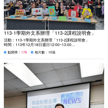
113-1學期外文系辦理「113-2課程說明會」
活動：113-1學期外文系辦理「113-2課程說明會」
時間：113年12月18日週日12:00~13:00
地點：教學樓C205教室
點閱率：
176
相片數：15張
紀實：
邀請本系各專兼任授課教師參加本次說明會，各位老師接力
演釋新學期課程內容，現場座無虛席，互動熱絡。學生們對
於下學期課程亦有清晰的暸解，做出更明智適性的選課規
劃。
外文系課程說明會專兼任教師課程介紹連結如下：
https://www.ouk.edu.tw/foreignlanguages/FileUploadCatego
CategoryID=dc5f0df3-b7f3-430f-a307-f50f334c4caf