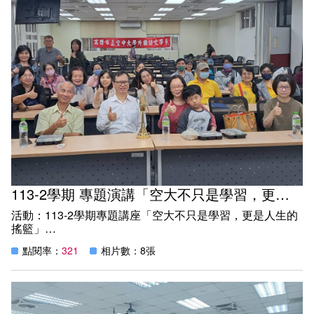
界」。
首站來到嘉義品皇咖啡館博物館，館內咖啡香四溢，導覽人
員詳述咖啡豆從產地到沖泡的歷程。學生們邊聽邊試飲，不
少人還「手刀」搶購咖啡商品。
隨後轉往嘉義故宮南院，欣賞豐富的書畫、青銅器與瓷器文
物，彷彿穿越千年文化時空。學長姐更英日語來協助導覽，
讓同學們邊聽邊細細品味展品，氣氛專注熱烈。
下午行程抵達台南蘭都觀光工廠，園區內有馬車、宮殿、遊
艇等藝術造景，並設有蘭花廊道展示各式蘭花品種，色彩繽
紛、嬌豔欲滴。大家了解蘭花栽培技術及產業現況，並開啟
瘋狂拍照模式，直呼「根本是花花世界！」
113-2學期 專題演講「空大不只是學習，更是人生的搖籃」
壓軸行程造訪全台最大的藏傳佛寺──噶瑪噶居寺。寺廟建
活動：113-2學期專題講座「空大不只是學習，更是人生的
築金碧輝煌，氛圍莊嚴靜謐，學生們在沉穩寧靜中，感受異
搖籃」
文化的深邃底蘊，為這趟充實的參訪之旅畫下圓滿句點。
時間：114年4月13日週日12:00~13:00
點閱率：
321
相片數：8張
地點：教學樓C205教室
外國語文學系期望透過多元參訪活動，讓學生實地拓展國際
紀實：
視野，將課堂所學的語言知識應用於真實情境之中，進一步
榮幸邀請甫獲113年廣播金鐘獎「類型音樂節目主持人獎」
深化跨文化理解，為本校學生生涯添增豐富的學習體驗。
的英文組畢業校友-吳正鎮（藝名：西風），回到母校擔任
講座。此次講座中，吳正鎮不僅分享了他在廣播領域的成就