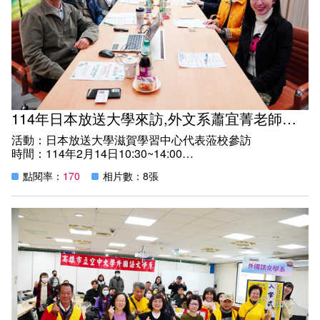
技巧和課業規劃建議，幫助同學適應學業挑戰，提升語言學
習動機。
活動提供新生了解外文系選課及學習資源的機會，也有助於
營造一個積極互動的學習氛圍。
114年日本放送大學來訪,外文系蕭宜菁老師全程日文口譯，促進台日遠距教育交流
活動：日本放送大學滋賀學習中心代表蒞校參訪
時間：114年2月14日10:30~14:00
地點：微型會議室、C203智慧教室、C201教室虛擬直錄播
點閱率：
170
相片數：8張
教室
紀實：日本放送大學滋賀學習中心所長平井 肇（Hajime
HIRAI）一行人今(14)日蒞臨本校進行教育交流與參訪，此
行目的旨在了解臺灣空中大學的遠距教育現況、營運模式及
課程規劃，並探討高齡學習者在網路與實體課程間的學習安
排。校長陳月端親自接見，外文系系主任何妤蓁副教授、研
發長李友煌、學習指導中心主任許介星多位主管陪同表示歡
迎。
為善盡待客之道，本校特別倚重本系日文組蕭宜菁老師的日
語專業，特聘請蕭老師擔任全程日文翻譯官，蕭老師的日語
專業與精通，事前協助文件、簡報等資料文字翻譯，對促成