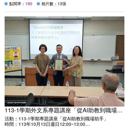
點閱率：
190
相片數：13張
紀實：
邀請邀請文藻外語大學傳播藝術系助理教授兼公關室主任林
裕展老師主講「英語新聞主播教你口說技巧」，分享及透過
影片觀摩、口說訓練，提升英語口說技巧和表達能力，運用
流利正確的英文句子自信地英文溝通。本次演講吸引近80
位同學參加，座無虛席，反應熱烈，師生受益良多。
113-1學期外文系專題講座「從AI助教到職場助手」
活動：113-1學期專題講座「從AI助教到職場助手」
時間：113年10月13日週日12:00~13:00