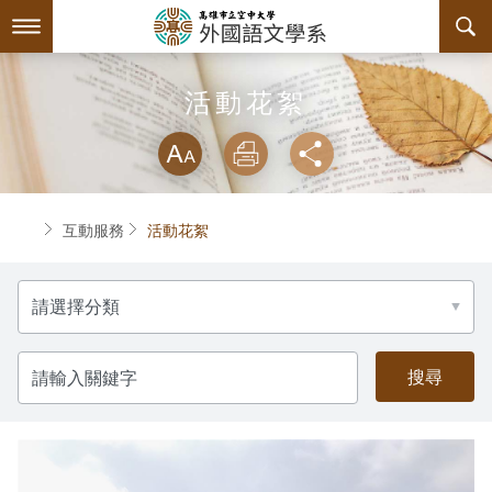
跳
到
主
要
內
最新消息
活動花絮
容
略過字型切換
系所簡介
放大
列印
分享
師資陣容
關於本系
首頁
互動服務
活動花絮
課程規劃
系主任介紹
分
互動服務
設備支援
課程資訊
類
系學會
連絡系辦
授課大綱
檔案下載
請
輸
入
回空大首頁
教材資訊
學習輔導資源
組織章程
關
鍵
字
課程地圖
活動花絮
系學會幹部