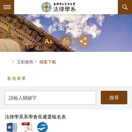
跳
到
主
要
內
最新消息
檔案下載
容
略過字型切換
系所簡介
放大
列印
分享
師資陣容
系主任介紹
首頁
互動服務
檔案下載
課程規劃
關於本系
各項表單
互動服務
連絡系辦
課程簡介
請
系學會
授課大綱
檔案下載
輸
入
關
回空大首頁
教材資訊
相關連結
學會幹部
鍵
字
法律學系系學會長遴選報名表
課程列表
活動花絮
組織章程
doc
pdf
odt