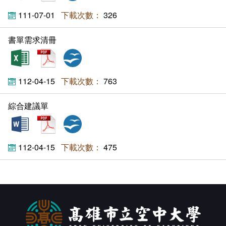
畢業學分配置
奬助學金一覽表
111-07-01
326
課程地圖
書單需求清冊
xls
pdf
ods
課程地圖主頁
112-04-15
763
升學方向
綜合建議單
就業方向
docx
pdf
odt
終身學習
112-04-15
475