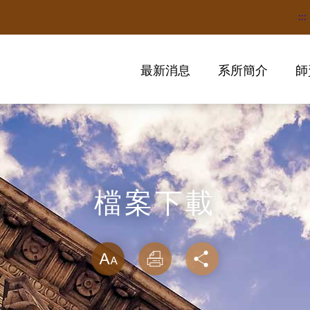
:::
最新消息
系所簡介
師
檔案下載
略過字型切換
放大
列印
分享