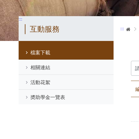
:::
互動服務
:::
首
檔案下載
請
相關連結
輸
入
關
活動花絮
鍵
字
奬助學金一覽表