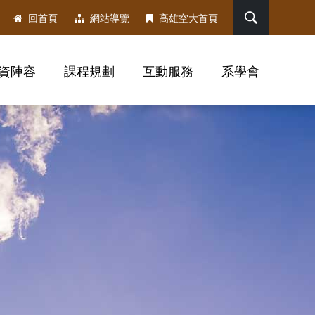
搜尋
回首頁
網站導覽
高雄空大首頁
資陣容
課程規劃
互動服務
系學會
，社群分享工具列