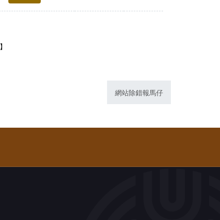
1】
網站除錯報馬仔