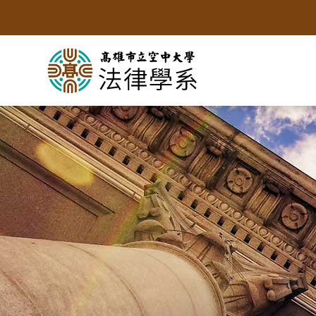
跳
到
主
要
內
容