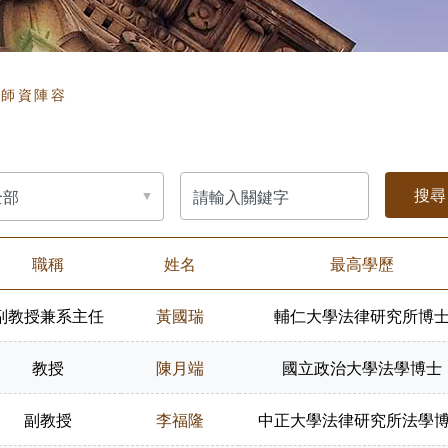
頁
師資陣容
請
輸
入
關
鍵
字
職稱
姓名
最高學歷
副教授兼系主任
黃國瑞
輔仁大學法律研究所博
教授
陳月端
國立政治大學法學博士
副教授
李福隆
中正大學法律研究所法學