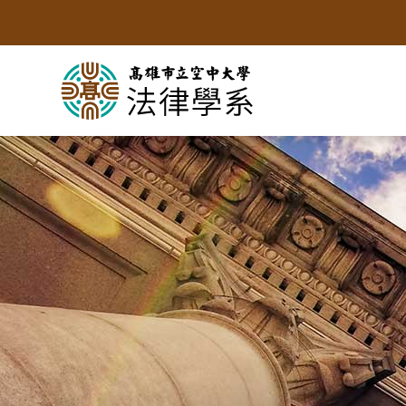
跳
到
主
要
內
容