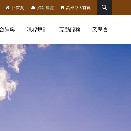
搜尋
回首頁
網站導覽
高雄空大首頁
資陣容
課程規劃
互動服務
系學會
，社群分享工具列