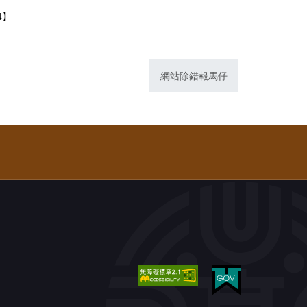
4】
網站除錯報馬仔