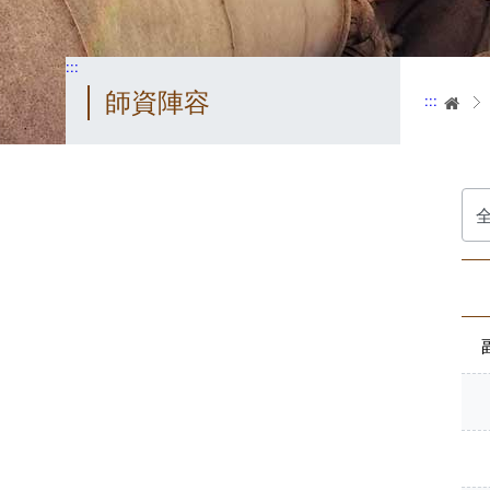
:::
師資陣容
:::
首
請
選
擇: