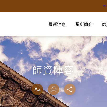
:::
最新消息
系所簡介
師
師資陣容
略過字型切換
放大
列印
分享